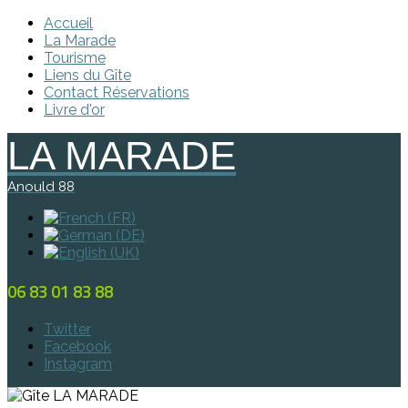
Accueil
La Marade
Tourisme
Liens du Gîte
Contact Réservations
Livre d'or
LA MARADE
Anould 88
06 83 01 83 88
Twitter
Facebook
Instagram